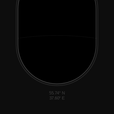
55.74° N
37.60° E
[ Дорогой пассажир ],
добро пожаловать на борт
корабля Mission to
AI
21
день обучения
в группе