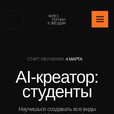
ЧЕРЕЗ
ТЕРНИИ
К ЗВЁЗДАМ
СТАРТ ОБУЧЕНИЯ:
4 МАРТА
AI-креатор:
студенты
Научишься создавать все виды
графики в Midjourney, Nano Banana
и Kling, создашь 3 кейса и научишься
монетизировать свои навыки.
ОПЛАТИТЬ СО СКИДКОЙ